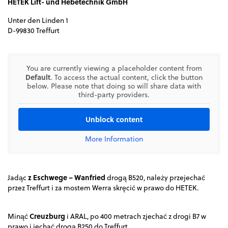
HETEK Lift- und Hebetechnik GmbH
Unter den Linden 1
D-99830 Treffurt
You are currently viewing a placeholder content from
Default
. To access the actual content, click the button
below. Please note that doing so will share data with
third-party providers.
Unblock content
More Information
z Eschwege – Wanfried
Jadąc
drogą B520, należy przejechać
przez Treffurt i za mostem Werra skręcić w prawo do HETEK.
Creuzburg
Minąć
i ARAL, po 400 metrach zjechać z drogi B7 w
prawo i jechać drogą B250 do Treffurt.