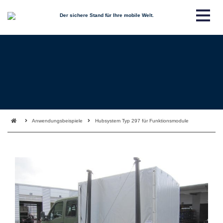
Der sichere Stand für Ihre mobile Welt.
Anwendungsbeispiele
Hubsystem Typ 297 für Funktionsmodule