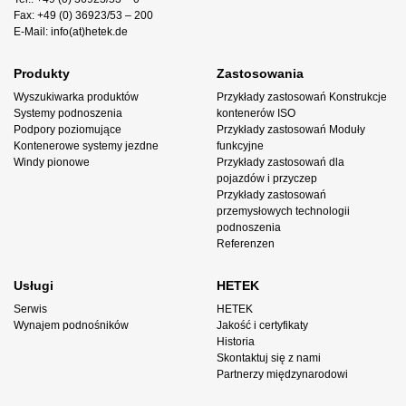
Fax: +49 (0) 36923/53 – 200
E-Mail: info(at)hetek.de
Produkty
Zastosowania
Wyszukiwarka produktów
Przykłady zastosowań Konstrukcje
Systemy podnoszenia
kontenerów ISO
Podpory poziomujące
Przykłady zastosowań Moduły
Kontenerowe systemy jezdne
funkcyjne
Windy pionowe
Przykłady zastosowań dla
pojazdów i przyczep
Przykłady zastosowań
przemysłowych technologii
podnoszenia
Referenzen
Usługi
HETEK
Serwis
HETEK
Wynajem podnośników
Jakość i certyfikaty
Historia
Skontaktuj się z nami
Partnerzy międzynarodowi