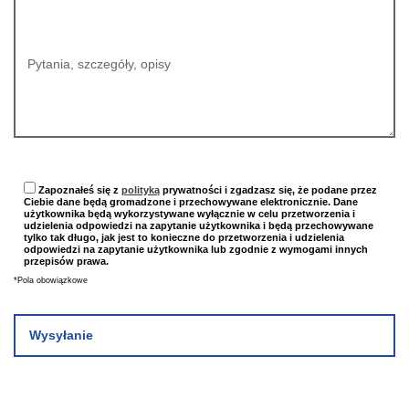
Pytania, szczegóły, opisy
Please
Zapoznałeś się z
polityką
prywatności i zgadzasz się, że podane przez
Ciebie dane będą gromadzone i przechowywane elektronicznie. Dane
leave
użytkownika będą wykorzystywane wyłącznie w celu przetworzenia i
this
udzielenia odpowiedzi na zapytanie użytkownika i będą przechowywane
tylko tak długo, jak jest to konieczne do przetworzenia i udzielenia
field
odpowiedzi na zapytanie użytkownika lub zgodnie z wymogami innych
empty.
przepisów prawa.
*Pola obowiązkowe